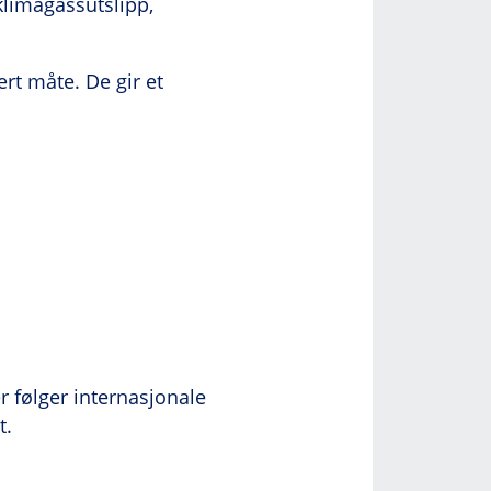
klimagassutslipp,
rt måte. De gir et
r følger internasjonale
t.