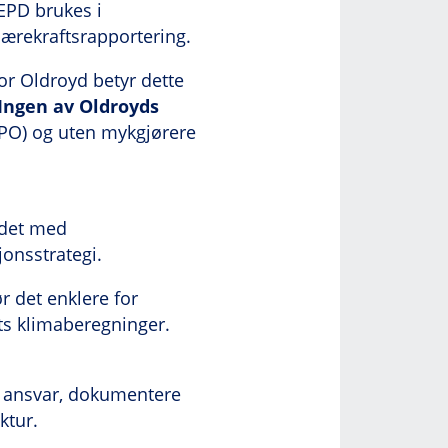
 EPD brukes i
bærekraftsrapportering.
or Oldroyd betyr dette
Ingen av Oldroyds
 TPO) og uten mykgjørere
eidet med
jonsstrategi.
 det enklere for
ets klimaberegninger.
a ansvar, dokumentere
ktur.