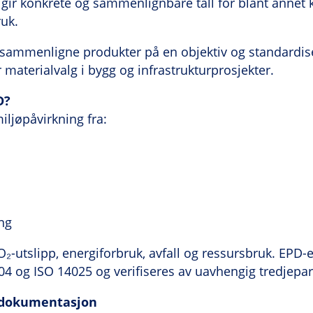
g gir konkrete og sammenlignbare tall for blant annet 
uk.
 sammenligne produkter på en objektiv og standardise
 materialvalg i bygg og infrastrukturprosjekter.
D?
ljøpåvirkning fra:
ng
₂-utslipp, energiforbruk, avfall og ressursbruk. EPD-e
 og ISO 14025 og verifiseres av uavhengig tredjepar
adokumentasjon