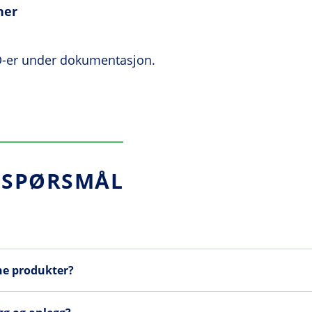
her
D-er under dokumentasjon.
E SPØRSMÅL
ne produkter?