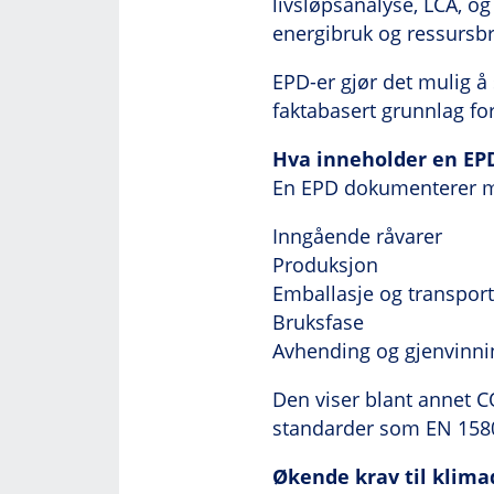
livsløpsanalyse, LCA, o
energibruk og ressursbr
EPD-er gjør det mulig å
faktabasert grunnlag for
Hva inneholder en EP
En EPD dokumenterer mi
Inngående råvarer
Produksjon
Emballasje og transport
Bruksfase
Avhending og gjenvinni
Den viser blant annet CO
standarder som EN 15804
Økende krav til klim