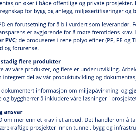
ntasjon øker i både offentlige og private prosjekter.
egnskap for bygg og anlegg, miljøsertifiseringer og 
PD en forutsetning for å bli vurdert som leverandør. F
ansparens er avgjørende for å møte fremtidens krav.
r PVC
; de produseres i rene polyolefiner (PP, PE og
id og forurense.
stadig flere produkter
e av våre produkter, og flere er under utvikling. Arb
n integrert del av vår produktutvikling og dokumentas
 dokumentert informasjon om miljøpåvirkning, og gjør
e og byggherrer å inkludere våre løsninger i prosjekt
g ansvar
D om mer enn et krav i et anbud. Det handler om å t
bærekraftige prosjekter innen tunnel, bygg og infrastru