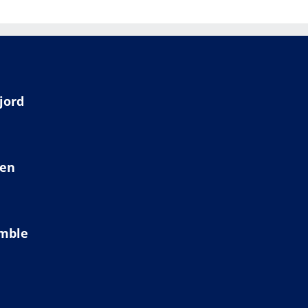
jord
ien
amble