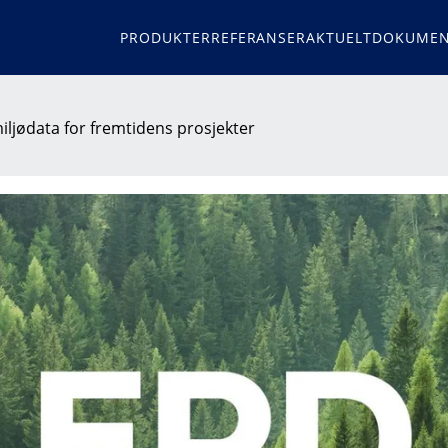
PRODUKTER
REFERANSER
AKTUELT
DOKUMEN
ljødata for fremtidens prosjekter