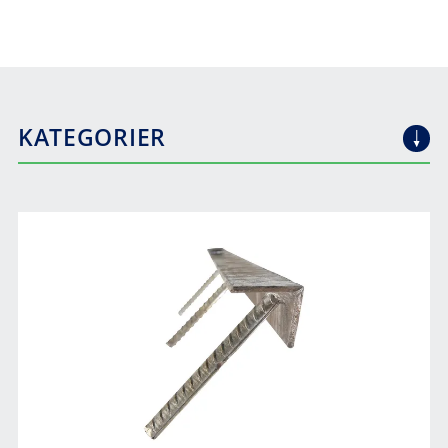
KATEGORIER
BYGG
RADONSIKRING
TUNNEL
ISOLERTE BYGGESYSTEMER
VANN- OG FROSTSIKRING
ARMERING
VA OG MARK
KONTAKTSTØP
FORSKALING
KULEVENTILER