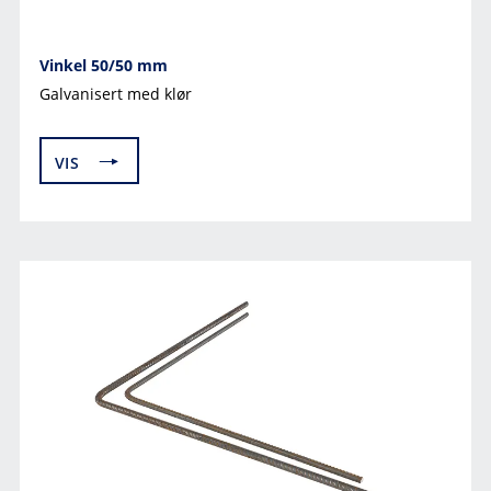
PORTALER
ISOLASJON
RØR
GEOMEMBRANER
Vinkel 50/50 mm
GRUNNMURSPLATER
KUMMER
Galvanisert med klør
FIBERDUK, GEONETT, BESKYTTELSESDUK
HORISONTALE DRENERINGSPLATER
GATEGODS
VIS
INNVENDIG DRENERING
OVERVANNSRENNER
GRØNNE TAK
GRUNNMURSPLATER
FESTEMIDLER
ISOLASJON
BUTYLTAPE
FIBERDUK, GEONETT, BESKYTTELSESDUK
GEOMEMBRANER
HORISONTALE DRENERINGSPLATER