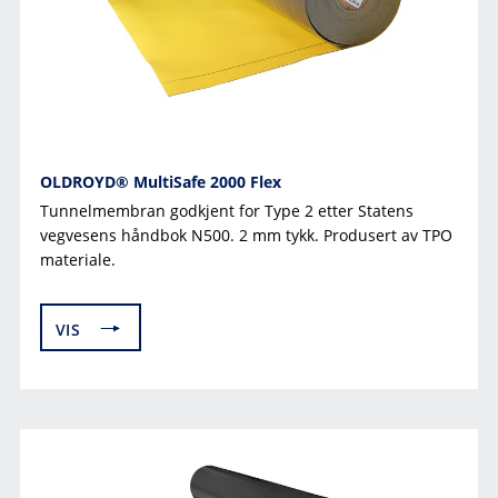
RADONSIKRING
PORTALER
VA OG MARK
ISOLERTE BYGGESYSTEMER
GEOMEMBRANER
KULEVENTILER
ARMERING
FIBERDUK, GEONETT, BESKYTTELSESDUK
RØR
FORSKALING
OLDROYD® MultiSafe 2000 Flex
KUMMER
Tunnelmembran godkjent for Type 2 etter Statens
ISOLASJON
vegvesens håndbok N500. 2 mm tykk. Produsert av TPO
materiale.
GATEGODS
GRUNNMURSPLATER
OVERVANNSRENNER
VIS
HORISONTALE DRENERINGSPLATER
GRUNNMURSPLATER
INNVENDIG DRENERING
ISOLASJON
GRØNNE TAK
FIBERDUK, GEONETT, BESKYTTELSESDUK