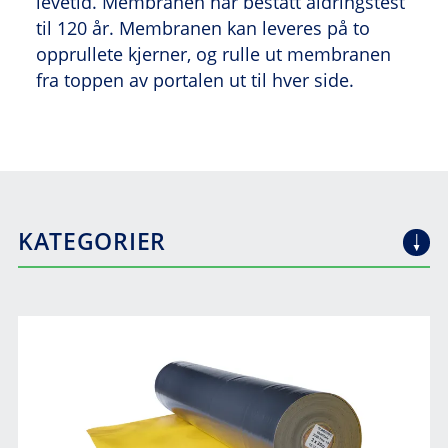
levetid. Membranen har bestått aldringstest
til 120 år. Membranen kan leveres på to
opprullete kjerner, og rulle ut membranen
fra toppen av portalen ut til hver side.
KATEGORIER
TUNNEL
VANN- OG FROSTSIKRING
BYGG
KONTAKTSTØP