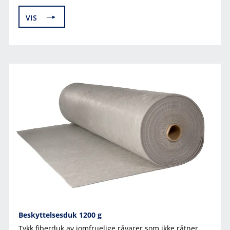
VIS
Beskyttelsesduk 1200 g
Tykk fiberduk av jomfruelige råvarer som ikke råtner.