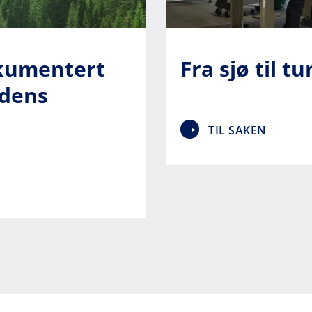
Fra sjø til t
kumentert
idens
TIL SAKEN