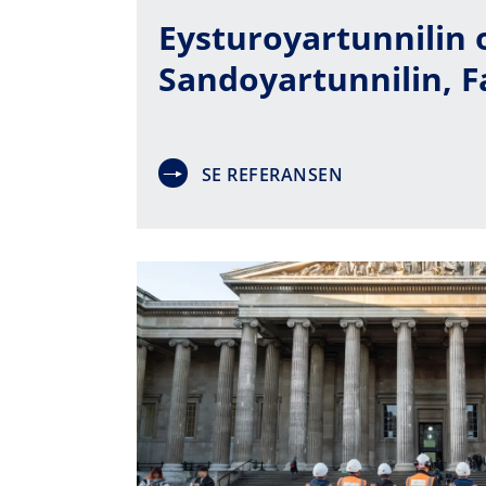
Eysturoyartunnilin 
Sandoyartunnilin, 
SE REFERANSEN