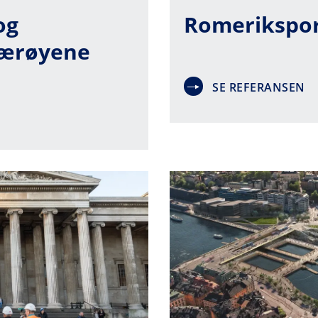
og
Romerikspo
Færøyene
SE REFERANSEN