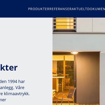
PRODUKTER
REFERANSER
AKTUELT
DOKUMEN
kter
iden 1994 har
anlegg. Våre
re klimaavtrykk.
mer