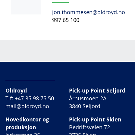
jon.thommesen@oldroyd.no
997 65 100
Oldroyd
Pick-up Point Seljord
Tlf: +47 35 98 75 50
Århusmoen 2A
mail@oldroyd.no
3840 Seljord
Hovedkontor og
Pick-up Point Skien
produksjon
Bedriftsveien 72
Isdammen 25
3735 Skien