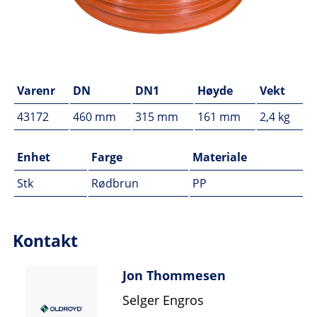
Varenr
DN
DN1
Høyde
Vekt
43172
460 mm
315 mm
161 mm
2,4 kg
Enhet
Farge
Materiale
Stk
Rødbrun
PP
Kontakt
Jon Thommesen
Selger Engros