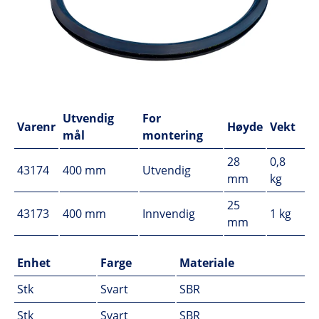
Utvendig
For
Varenr
Høyde
Vekt
mål
montering
28
0,8
43174
400 mm
Utvendig
mm
kg
25
43173
400 mm
Innvendig
1 kg
mm
Enhet
Farge
Materiale
Stk
Svart
SBR
Stk
Svart
SBR