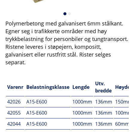
Polymerbetong med galvanisert 6mm stålkant.
Egner seg i trafikkerte områder med høy
trykkbelastning for personbiler og tungtransport.
Ristene leveres i støpejern, kompositt,
galvanisert eller rustfritt stål. Rister selges
separat.
Utv.
Varenr
Belastningsklasse
Lengde
Høyde
bredde
42026
A15-E600
1000mm
136mm
150mm
42055
A15-E600
1000mm
136mm
100mm
42044
A15-E600
1000mm
136mm
60mm