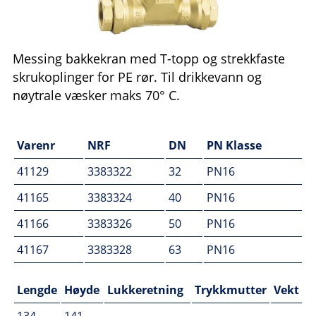
Messing bakkekran med T-topp og strekkfaste
skrukoplinger for PE rør. Til drikkevann og
nøytrale væsker maks 70° C.
Varenr
NRF
DN
PN Klasse
41129
3383322
32
PN16
41165
3383324
40
PN16
41166
3383326
50
PN16
41167
3383328
63
PN16
Lengde
Høyde
Lukkeretning
Trykkmutter
Vekt