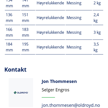
134
141
Høyrelukkende
Messing
2 kg
mm
mm
136
151
2,4
Høyrelukkende
Messing
mm
mm
kg
166
183
Høyrelukkende
Messing
3 kg
mm
mm
184
195
3,5
Høyrelukkende
Messing
mm
mm
kg
Kontakt
Jon Thommesen
Selger Engros
jon.thommesen@oldroyd.no