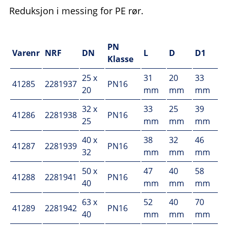
Reduksjon i messing for PE rør.
PN
Varenr
NRF
DN
L
D
D1
Klasse
25 x
31
20
33
41285
2281937
PN16
20
mm
mm
mm
32 x
33
25
39
41286
2281938
PN16
25
mm
mm
mm
40 x
38
32
46
41287
2281939
PN16
32
mm
mm
mm
50 x
47
40
58
41288
2281941
PN16
40
mm
mm
mm
63 x
52
40
70
41289
2281942
PN16
40
mm
mm
mm