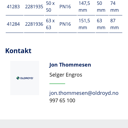
50 x
147,5
50
74
41283
2281935
PN16
50
mm
mm
mm
63 x
151,5
63
87
41284
2281936
PN16
63
mm
mm
mm
Kontakt
Jon Thommesen
Selger Engros
jon.thommesen@oldroyd.no
997 65 100