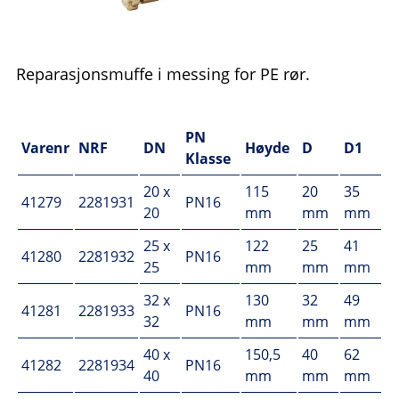
Reparasjonsmuffe i messing for PE rør.
PN
Varenr
NRF
DN
Høyde
D
D1
Klasse
20 x
115
20
35
41279
2281931
PN16
20
mm
mm
mm
25 x
122
25
41
41280
2281932
PN16
25
mm
mm
mm
32 x
130
32
49
41281
2281933
PN16
32
mm
mm
mm
40 x
150,5
40
62
41282
2281934
PN16
40
mm
mm
mm