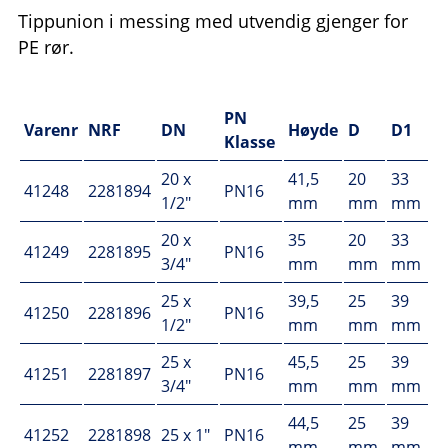
Tippunion i messing med utvendig gjenger for
PE rør.
PN
Varenr
NRF
DN
Høyde
D
D1
Klasse
20 x
41,5
20
33
41248
2281894
PN16
1/2"
mm
mm
mm
20 x
35
20
33
41249
2281895
PN16
3/4"
mm
mm
mm
25 x
39,5
25
39
41250
2281896
PN16
1/2"
mm
mm
mm
25 x
45,5
25
39
41251
2281897
PN16
3/4"
mm
mm
mm
44,5
25
39
41252
2281898
25 x 1"
PN16
mm
mm
mm