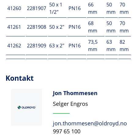
50 x 1
66
50
70
41260
2281907
PN16
1/2"
mm
mm
mm
68
50
70
41261
2281908
50 x 2"
PN16
mm
mm
mm
73,5
63
82
41262
2281909
63 x 2"
PN16
mm
mm
mm
Kontakt
Jon Thommesen
Selger Engros
jon.thommesen@oldroyd.no
997 65 100