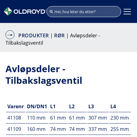
PRODUKTER
|
RØR
| Avløpsdeler -
Tilbakslagsventil
Avløpsdeler -
Tilbakslagsventil
Varenr
DN/DN1
L1
L2
L3
L4
41108
110 mm
61 mm
61 mm
307 mm
230 mm
41109
160 mm
74 mm
74 mm
337 mm
255 mm