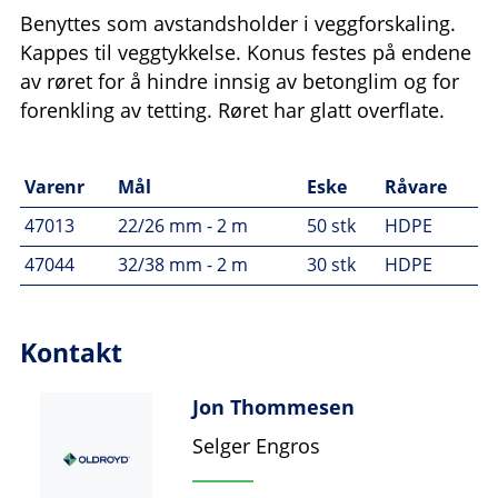
Benyttes som avstandsholder i veggforskaling.
Kappes til veggtykkelse. Konus festes på endene
av røret for å hindre innsig av betonglim og for
forenkling av tetting. Røret har glatt overflate.
Varenr
Mål
Eske
Råvare
47013
22/26 mm - 2 m
50 stk
HDPE
47044
32/38 mm - 2 m
30 stk
HDPE
Kontakt
Jon Thommesen
Selger Engros