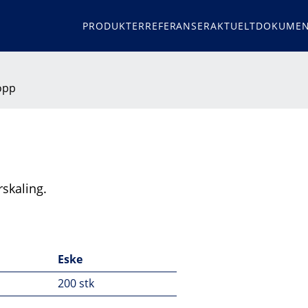
PRODUKTER
REFERANSER
AKTUELT
DOKUMEN
opp
rskaling.
Eske
200 stk