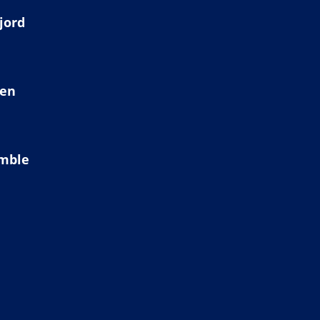
jord
ien
amble