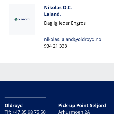
Nikolas O.C.
Laland.
Daglig leder Engros
nikolas.laland@oldroyd.no
934 21 338
Oldroyd
Pick-up Point Seljord
Tlf: +47 35 98 75 50
Århusmoen 2A