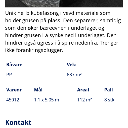
Unik hel bikubefasong i vevd materiale som
holder grusen på plass. Den separerer, samtidig
som den øker bæreevnen i underlaget og
hindrer grusen i å synke ned i underlaget. Den
hindrer også ugress i å spire nedenfra. Trenger
ikke forankringsplugger.
Råvare
Vekt
PP
637 m²
Varenr
Mål
Areal
Pall
45012
1,1 x 5,05 m
112 m²
8 stk
Kontakt