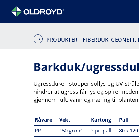
PRODUKTER
|
FIBERDUK, GEONETT,
Barkduk/ugressduk
Ugressduken stopper sollys og UV-stråle
hindrer at ugress får lys og spirer neden
gjennom luft, vann og næring til planten
Råvare
Vekt
Kartong
Pall
PP
150 gr/m²
2 pr. pall
80 x 120