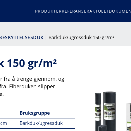
PRODUKTER
REFERANSER
AKTUELT
DOKUMEN
 BESKYTTELSESDUK
| Barkduk/ugressduk 150 gr/m²
 150 gr/m²
r fra å trenge gjennom, og
fra. Fiberduken slipper
e.
Bruksgruppe
 cm
Barkduk/ugressduk