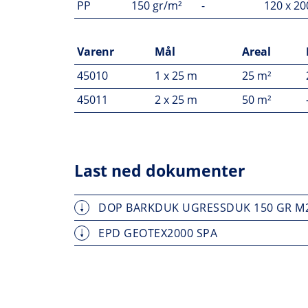
PP
150 gr/m²
-
120 x 2
Varenr
Mål
Areal
45010
1 x 25 m
25 m²
45011
2 x 25 m
50 m²
Last ned dokumenter
DOP BARKDUK UGRESSDUK 150 GR M
EPD GEOTEX2000 SPA