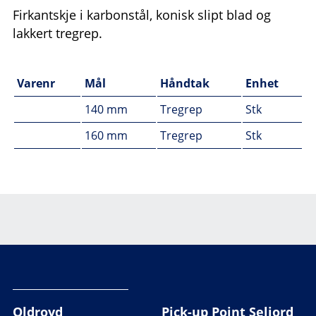
Firkantskje i karbonstål, konisk slipt blad og
lakkert tregrep.
Varenr
Mål
Håndtak
Enhet
140 mm
Tregrep
Stk
160 mm
Tregrep
Stk
Oldroyd
Pick-up Point Seljord