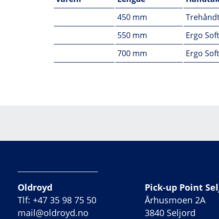
450 mm
Trehånd
550 mm
Ergo Sof
700 mm
Ergo Sof
Oldroyd
Pick-up Point Sel
Tlf: +47 35 98 75 50
Århusmoen 2A
mail@oldroyd.no
3840 Seljord