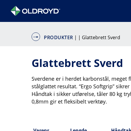
PRODUKTER
|
| Glattebrett Sverd
Glattebrett Sverd
Sverdene er i herdet karbonstål, meget fle
stålglattet resultat. “Ergo Softgrip” sikrer
Håndtak i sikker utførelse, tåler 80 kg t
0,8mm gir et fleksibelt verktøy.
Varenr
Lengde
Håndta