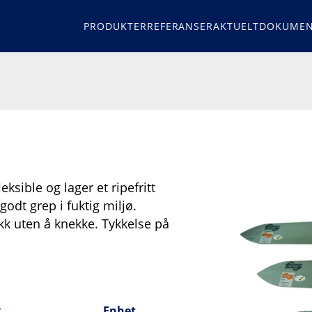
PRODUKTER
REFERANSER
AKTUELT
DOKUMEN
ksible og lager et ripefritt
 godt grep i fuktig miljø.
rykk uten å knekke. Tykkelse på
k
Enhet