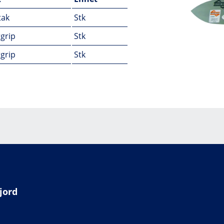
tak
Stk
tgrip
Stk
tgrip
Stk
jord