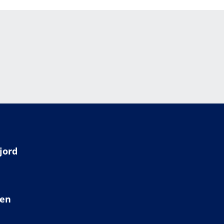
jord
ien