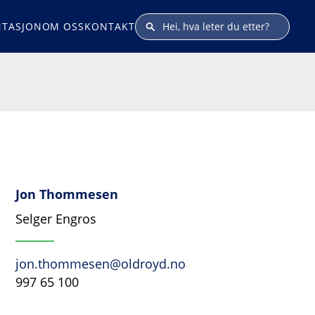
TASJON
OM OSS
KONTAKT
Jon Thommesen
Selger Engros
jon.thommesen@oldroyd.no
997 65 100