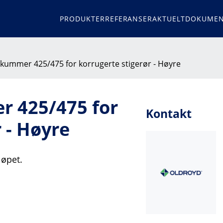
PRODUKTER
REFERANSER
AKTUELT
DOKUMEN
skummer 425/475 for korrugerte stigerør - Høyre
 425/475 for
Kontakt
 - Høyre
løpet.