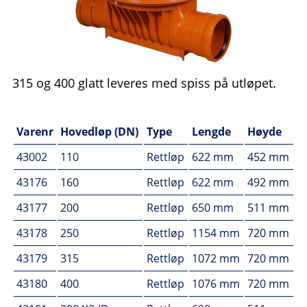
315 og 400 glatt leveres med spiss på utløpet.
Varenr
Hovedløp (DN)
Type
Lengde
Høyde
43002
110
Rettløp
622 mm
452 mm
43176
160
Rettløp
622 mm
492 mm
43177
200
Rettløp
650 mm
511 mm
43178
250
Rettløp
1154 mm
720 mm
43179
315
Rettløp
1072 mm
720 mm
43180
400
Rettløp
1076 mm
720 mm