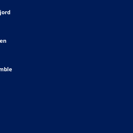
jord
ien
amble