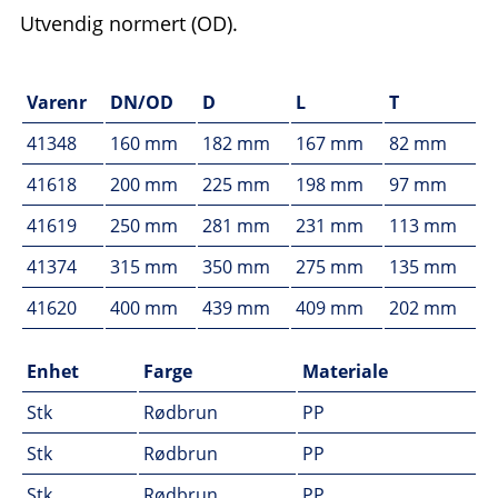
Utvendig normert (OD).
Varenr
DN/OD
D
L
T
41348
160 mm
182 mm
167 mm
82 mm
41618
200 mm
225 mm
198 mm
97 mm
41619
250 mm
281 mm
231 mm
113 mm
41374
315 mm
350 mm
275 mm
135 mm
41620
400 mm
439 mm
409 mm
202 mm
Enhet
Farge
Materiale
Stk
Rødbrun
PP
Stk
Rødbrun
PP
Stk
Rødbrun
PP