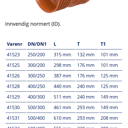
Innvendig normert (ID).
Varenr
DN/DN1
L
T
T1
41523
250/200
315 mm
132 mm
101 mm
41525
300/200
298 mm
176 mm
101 mm
41526
300/250
387 mm
176 mm
125 mm
41528
400/250
440 mm
240 mm
125 mm
41529
400/300
511 mm
240 mm
149 mm
41530
500/300
461 mm
293 mm
149 mm
41531
500/400
610 mm
293 mm
208 mm