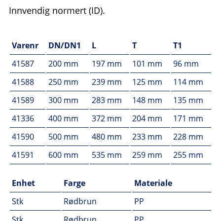
Innvendig normert (ID).
Varenr
DN/DN1
L
T
T1
41587
200 mm
197 mm
101 mm
96 mm
41588
250 mm
239 mm
125 mm
114 mm
41589
300 mm
283 mm
148 mm
135 mm
41336
400 mm
372 mm
204 mm
171 mm
41590
500 mm
480 mm
233 mm
228 mm
41591
600 mm
535 mm
259 mm
255 mm
Enhet
Farge
Materiale
Stk
Rødbrun
PP
Stk
Rødbrun
PP