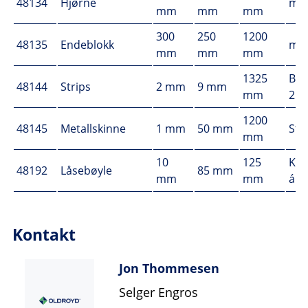
48134
Hjørne
m²
mm
mm
mm
300
250
1200
48135
Endeblokk
m²
mm
mm
mm
1325
Bun
48144
Strips
2 mm
9 mm
mm
25 
1200
48145
Metallskinne
1 mm
50 mm
Stk
mm
10
125
Kar
48192
Låsebøyle
85 mm
mm
mm
á 4
Kontakt
Jon Thommesen
Selger Engros