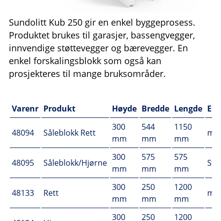
Sundolitt Kub 250 gir en enkel byggeprosess.
Produktet brukes til garasjer, bassengvegger,
innvendige støttevegger og bærevegger. En
enkel forskalingsblokk som også kan
prosjekteres til mange bruksområder.
Varenr
Produkt
Høyde
Bredde
Lengde
En
300
544
1150
48094
Såleblokk Rett
m
mm
mm
mm
300
575
575
48095
Såleblokk/Hjørne
Stk
mm
mm
mm
300
250
1200
48133
Rett
m²
mm
mm
mm
300
250
1200