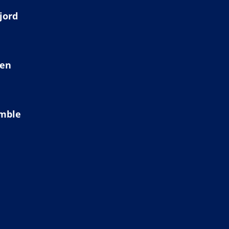
jord
ien
amble