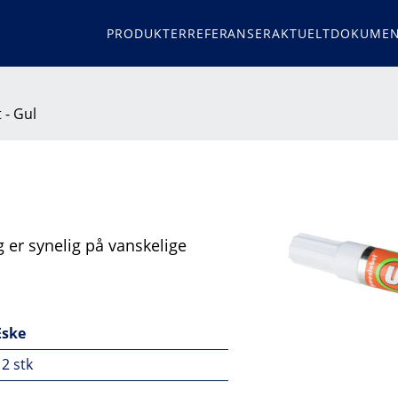
PRODUKTER
REFERANSER
AKTUELT
DOKUMEN
 - Gul
 er synelig på vanskelige
Eske
12 stk