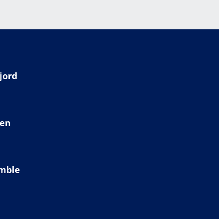
jord
ien
amble