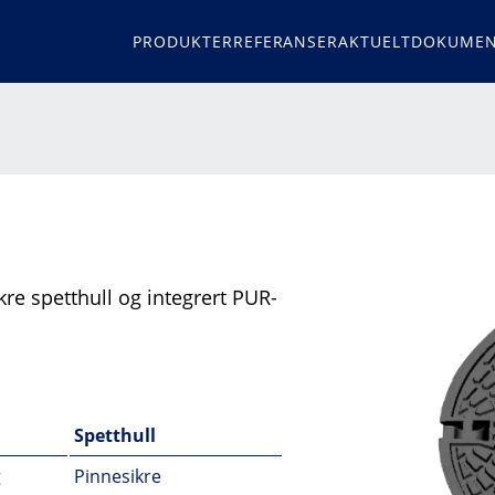
PRODUKTER
REFERANSER
AKTUELT
DOKUMEN
e spetthull og integrert PUR-
Spetthull
g
Pinnesikre