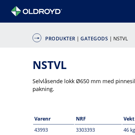
PRODUKTER
|
GATEGODS
| NSTVL
NSTVL
Selvlåsende lokk Ø650 mm med pinnesikr
pakning.
Varenr
NRF
Vekt
43993
3303393
46 k