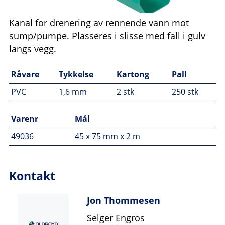
Kanal for drenering av rennende vann mot
sump/pumpe. Plasseres i slisse med fall i gulv
langs vegg.
Råvare
Tykkelse
Kartong
Pall
PVC
1,6 mm
2 stk
250 stk
Varenr
Mål
49036
45 x 75 mm x 2 m
Kontakt
Jon Thommesen
Selger Engros