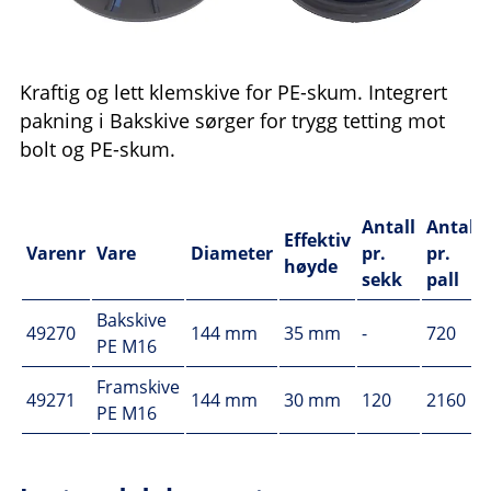
Kraftig og lett klemskive for PE-skum. Integrert
pakning i Bakskive sørger for trygg tetting mot
bolt og PE-skum.
Antall
Antall
Effektiv
Varenr
Vare
Diameter
pr.
pr.
høyde
sekk
pall
Bakskive
49270
144 mm
35 mm
-
720
PE M16
Framskive
49271
144 mm
30 mm
120
2160
PE M16