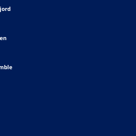
jord
ien
amble