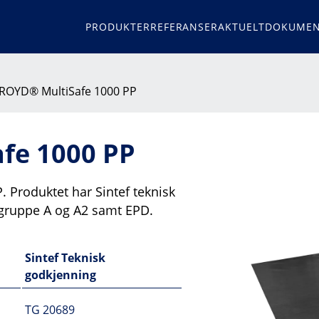
PRODUKTER
REFERANSER
AKTUELT
DOKUMEN
ROYD® MultiSafe 1000 PP
fe 1000 PP
 Produktet har Sintef teknisk
gruppe A og A2 samt EPD.
Sintef Teknisk
godkjenning
TG 20689