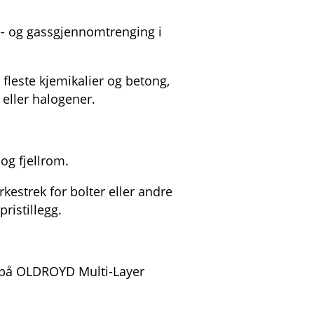
- og gassgjennomtrenging i
leste kjemikalier og betong,
 eller halogener.
 og fjellrom.
kestrek for bolter eller andre
ristillegg.
 på OLDROYD Multi-Layer