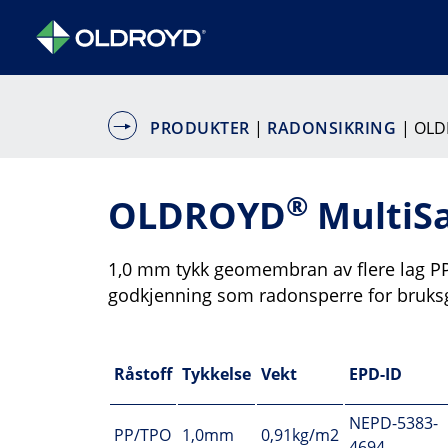
PRODUKTER
|
RADONSIKRING
| OLD
®
OLDROYD
MultiSa
1,0 mm tykk geomembran av flere lag PP.
godkjenning som radonsperre for bruks
Råstoff
Tykkelse
Vekt
EPD-ID
NEPD-5383-
PP/TPO
1,0mm
0,91kg/m2
4694