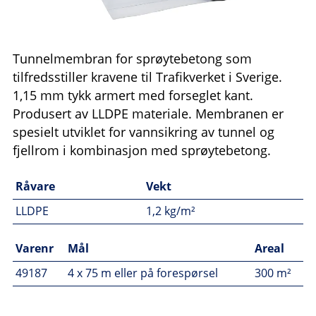
Tunnelmembran for sprøytebetong som
tilfredsstiller kravene til Trafikverket i Sverige.
1,15 mm tykk armert med forseglet kant.
Produsert av LLDPE materiale. Membranen er
spesielt utviklet for vannsikring av tunnel og
fjellrom i kombinasjon med sprøytebetong.
Råvare
Vekt
LLDPE
1,2 kg/m²
Varenr
Mål
Areal
49187
4 x 75 m eller på forespørsel
300 m²