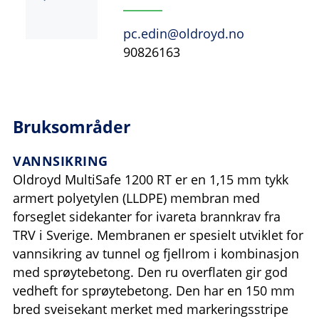
pc.edin@oldroyd.no
90826163
Bruksområder
VANNSIKRING
Oldroyd MultiSafe 1200 RT er en 1,15 mm tykk
armert polyetylen (LLDPE) membran med
forseglet sidekanter for ivareta brannkrav fra
TRV i Sverige. Membranen er spesielt utviklet for
vannsikring av tunnel og fjellrom i kombinasjon
med sprøytebetong. Den ru overflaten gir god
vedheft for sprøyte­betong. Den har en 150 mm
bred sveisekant merket med markeringsstripe