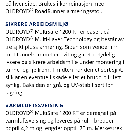
på hver side. Brukes i kombinasjon med
®
OLDROYD
RoadRunner armeringsstol.
SIKRERE ARBEIDSMILJØ
®
OLDROYD
MultiSafe 1200 RT er basert på
®
OLDROYD
Multi-Layer Technology og består av
tre sjikt pluss armering. Siden som vender inn
mot tunnelrommet er hvit og gir et betydelig
lysere og sikrere arbeidsmiljø under montering i
tunnel og fjellrom. I midten har den et sort sjikt,
slik at en eventuell skade eller et brudd blir lett
synlig. Baksiden er grå, og UV-stabilisert for
lagring.
VARMLUFTSSVEISING
®
OLDROYD
MultiSafe 1200 RT er beregnet på
varmluftsveising og leveres på rull i bredder
opptil 4,2 m og lengder opptil 75 m. Merkestrek