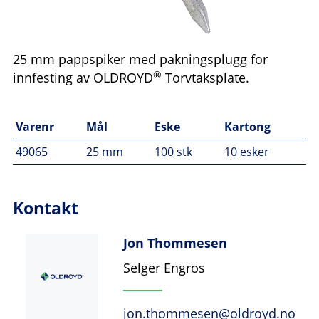
25 mm pappspiker med pakningsplugg for
®
innfesting av OLDROYD
Torvtaksplate.
Varenr
Mål
Eske
Kartong
49065
25 mm
100 stk
10 esker
Kontakt
Jon Thommesen
Selger Engros
jon.thommesen@oldroyd.no