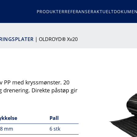
PRODUKTER
REFERANSER
AKTUELT
DOKUMEN
RINGSPLATER
| OLDROYD® Xv20
av PP med kryssmønster. 20
 drenering. Direkte påstøp gir
ykkelse
Pall
,8 mm
6 stk