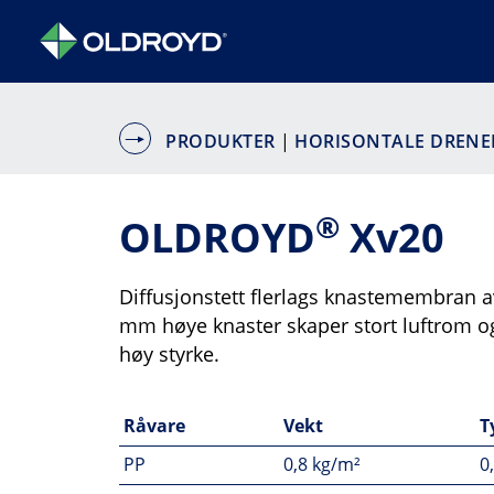
PRODUKTER
|
HORISONTALE DRENE
®
OLDROYD
Xv20
Diffusjonstett flerlags knastemembran 
mm høye knaster skaper stort luftrom og
høy styrke.
Råvare
Vekt
T
PP
0,8 kg/m²
0