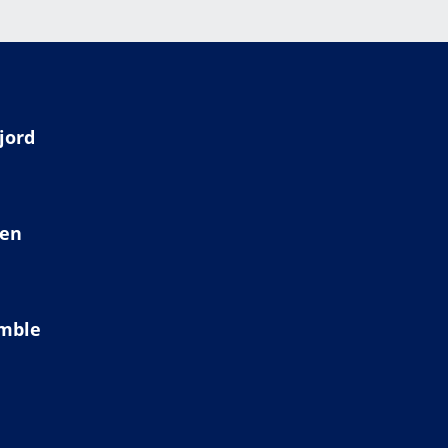
jord
ien
amble