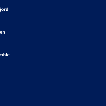
jord
ien
amble