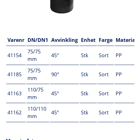
Varenr
DN/DN1
Avvinkling
Enhet
Farge
Materiale
75/75
41154
45°
Stk
Sort
PP
mm
75/75
41185
90°
Stk
Sort
PP
mm
110/75
41163
45°
Stk
Sort
PP
mm
110/110
41162
45°
Stk
Sort
PP
mm