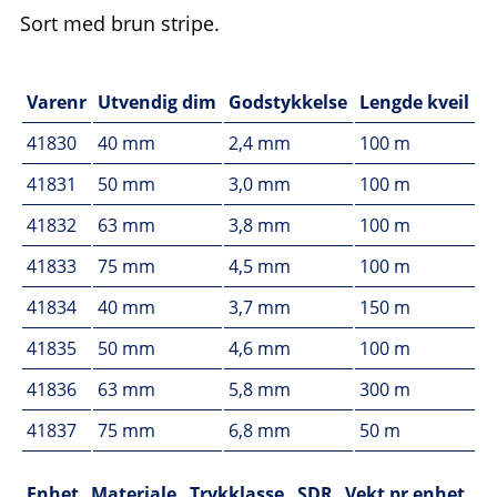
Sort med brun stripe.
Varenr
Utvendig dim
Godstykkelse
Lengde kveil
41830
40 mm
2,4 mm
100 m
41831
50 mm
3,0 mm
100 m
41832
63 mm
3,8 mm
100 m
41833
75 mm
4,5 mm
100 m
41834
40 mm
3,7 mm
150 m
41835
50 mm
4,6 mm
100 m
41836
63 mm
5,8 mm
300 m
41837
75 mm
6,8 mm
50 m
Enhet
Materiale
Trykklasse
SDR
Vekt pr enhet