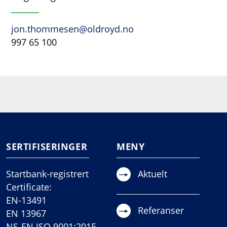
jon.thommesen@oldroyd.no
997 65 100
SERTIFISERINGER
MENY
Startbank-registrert
Aktuelt
Certificate:
EN-13491
Referanser
EN 13967
NS-EN ISO 9001:2015