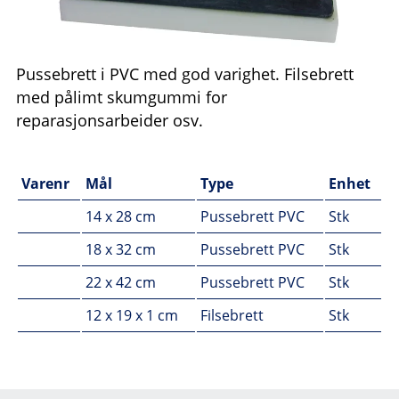
Pussebrett i PVC med god varighet. Filsebrett
med pålimt skumgummi for
reparasjonsarbeider osv.
Varenr
Mål
Type
Enhet
14 x 28 cm
Pussebrett PVC
Stk
18 x 32 cm
Pussebrett PVC
Stk
22 x 42 cm
Pussebrett PVC
Stk
12 x 19 x 1 cm
Filsebrett
Stk