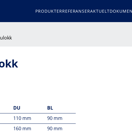
PRODUKTER
REFERANSER
AKTUELT
DOKUMEN
ulokk
lokk
DU
BL
110 mm
90 mm
160 mm
90 mm