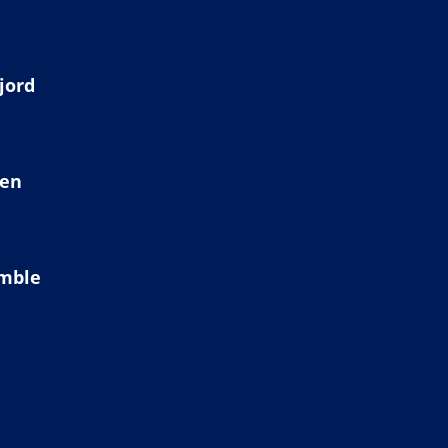
jord
ien
amble