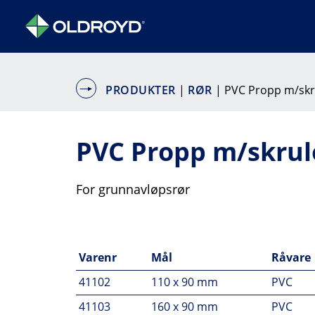
PRODUKTER
|
RØR
| PVC Propp m/skr
PVC Propp m/skru
For grunnavløpsrør
Varenr
Mål
Råvare
41102
110 x 90 mm
PVC
41103
160 x 90 mm
PVC