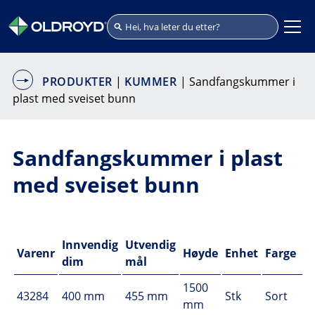
PRODUKTER
|
KUMMER
| Sandfangskummer i
plast med sveiset bunn
Sandfangskummer i plast
med sveiset bunn
Innvendig
Utvendig
Varenr
Høyde
Enhet
Farge
dim
mål
1500
43284
400 mm
455 mm
Stk
Sort
mm