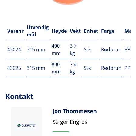
Utvendig
Varenr
Høyde
Vekt
Enhet
Farge
Mate
mål
400
3,7
43024
315 mm
Stk
Rødbrun
PP
mm
kg
800
7,4
43025
315 mm
Stk
Rødbrun
PP
mm
kg
Kontakt
Jon Thommesen
Selger Engros