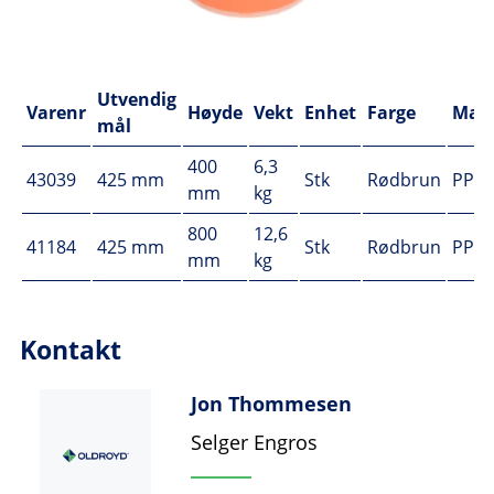
Utvendig
Varenr
Høyde
Vekt
Enhet
Farge
Mate
mål
400
6,3
43039
425 mm
Stk
Rødbrun
PP
mm
kg
800
12,6
41184
425 mm
Stk
Rødbrun
PP
mm
kg
Kontakt
Jon Thommesen
Selger Engros