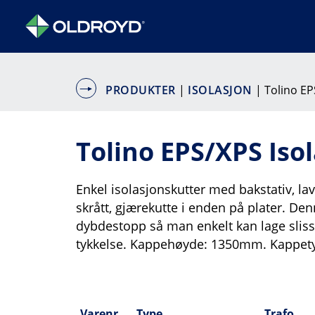
PRODUKTER
|
ISOLASJON
| Tolino EP
Tolino EPS/XPS Iso
Enkel isolasjonskutter med bakstativ, lav
skrått, gjærekutte i enden på plater. D
dybdestopp så man enkelt kan lage slis
tykkelse. Kappehøyde: 1350mm. Kappet
Varenr
Type
Trafo