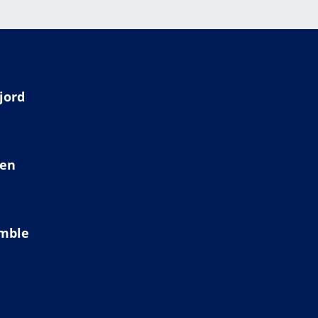
jord
ien
amble