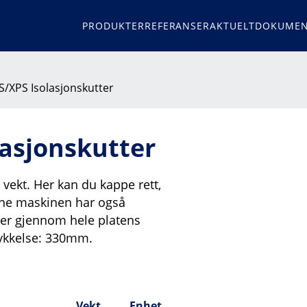
PRODUKTER
REFERANSER
AKTUELT
DOKUMEN
S/XPS Isolasjonskutter
lasjonskutter
 vekt. Her kan du kappe rett,
enne maskinen har også
ser gjennom hele platens
ykkelse: 330mm.
Vekt
Enhet