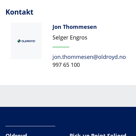
Kontakt
Jon Thommesen
Selger Engros
jon.thommesen@oldroyd.no
997 65 100
Oldroyd
Pick-up Point Seljord