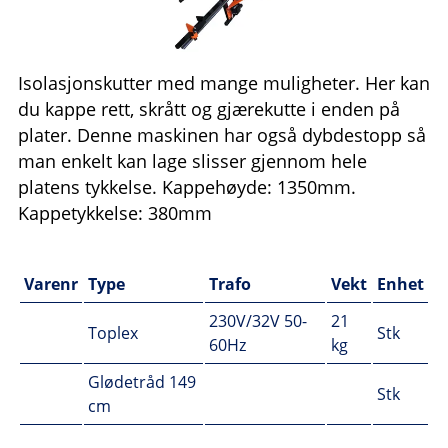
Isolasjonskutter med mange muligheter. Her kan
du kappe rett, skrått og gjærekutte i enden på
plater. Denne maskinen har også dybdestopp så
man enkelt kan lage slisser gjennom hele
platens tykkelse. Kappehøyde: 1350mm.
Kappetykkelse: 380mm
Varenr
Type
Trafo
Vekt
Enhet
230V/32V 50-
21
Toplex
Stk
60Hz
kg
Glødetråd 149
Stk
cm