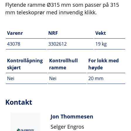
Flytende ramme Ø315 mm som passer på 315
mm teleskoprør med innvendig klikk.
Varenr
NRF
Vekt
43078
3302612
19 kg
Kontrollåpning
Kontrollhull
For lokk med
skjørt
ramme
høyde
Nei
Nei
20 mm
Kontakt
Jon Thommesen
Selger Engros