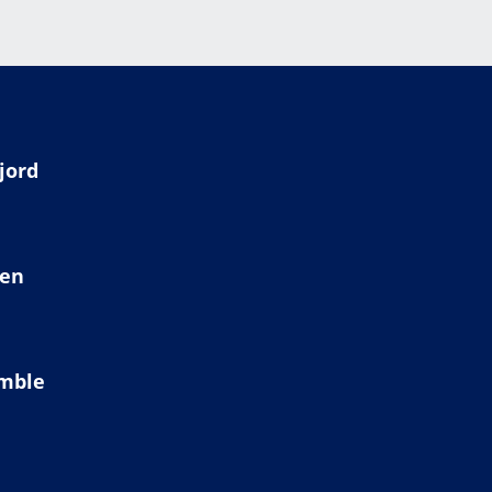
jord
ien
amble