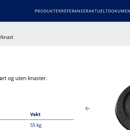
PRODUKTER
REFERANSER
AKTUELT
DOKUMEN
/knast
t og uten knaster.
Vekt
55 kg