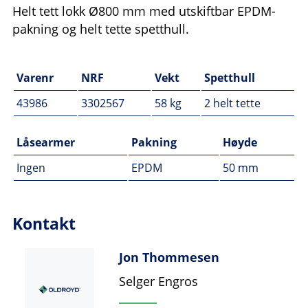
Helt tett lokk Ø800 mm med utskiftbar EPDM-
pakning og helt tette spetthull.
Varenr
NRF
Vekt
Spetthull
43986
3302567
58 kg
2 helt tette
Låsearmer
Pakning
Høyde
Ingen
EPDM
50 mm
Kontakt
Jon Thommesen
Selger Engros