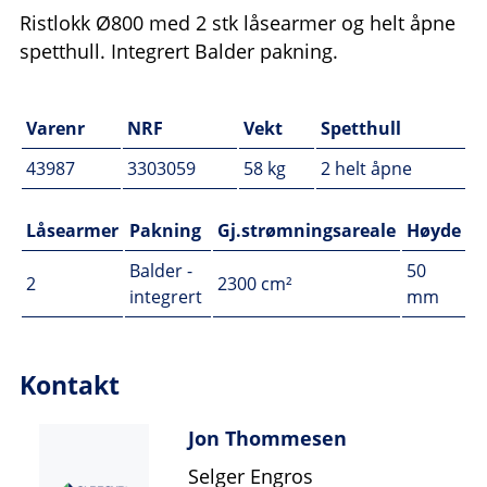
Ristlokk Ø800 med 2 stk låsearmer og helt åpne
spetthull. Integrert Balder pakning.
Varenr
NRF
Vekt
Spetthull
43987
3303059
58 kg
2 helt åpne
Låsearmer
Pakning
Gj.strømningsareale
Høyde
Balder -
50
2
2300 cm²
integrert
mm
Kontakt
Jon Thommesen
Selger Engros