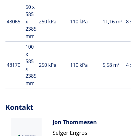
50 x
585
48065
x
250 kPa
110 kPa
11,16 m²
8 st
2385
mm
100
x
585
48170
250 kPa
110 kPa
5,58 m²
4 st
x
2385
mm
Kontakt
Jon Thommesen
Selger Engros