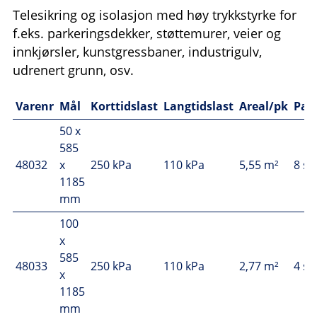
Telesikring og isolasjon med høy trykkstyrke for
f.eks. parkeringsdekker, støttemurer, veier og
innkjørsler, kunstgressbaner, industrigulv,
udrenert grunn, osv.
Varenr
Mål
Korttidslast
Langtidslast
Areal/pk
Pak
50 x
585
48032
x
250 kPa
110 kPa
5,55 m²
8 st
1185
mm
100
x
585
48033
250 kPa
110 kPa
2,77 m²
4 st
x
1185
mm