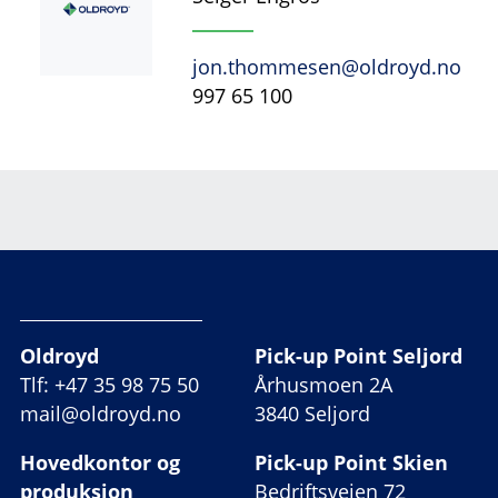
jon.thommesen@oldroyd.no
997 65 100
Oldroyd
Pick-up Point Seljord
Tlf: +47 35 98 75 50
Århusmoen 2A
mail@oldroyd.no
3840 Seljord
Hovedkontor og
Pick-up Point Skien
produksjon
Bedriftsveien 72